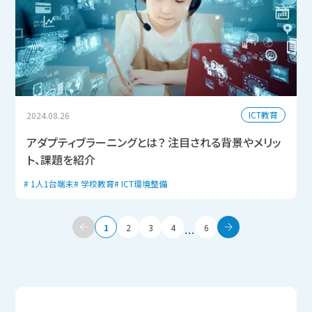
ICT教育
2024.08.26
アダプティブラーニングとは？ 注目される背景やメリッ
ト、課題を紹介
1人1台端末
学校教育
ICT環境整備
1
2
3
4
6
…