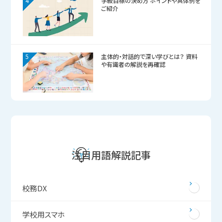
4
学級目標の決め方 ポイントや具体例を
ご紹介
5
主体的・対話的で深い学びとは？ 資料
や有識者の解説を再確認
注目用語解説記事
校務DX
学校用スマホ