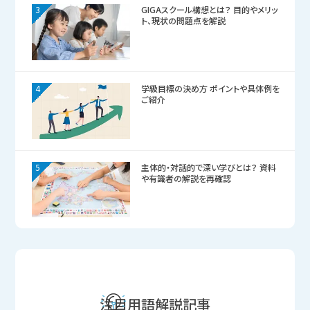
3
GIGAスクール構想とは？ 目的やメリッ
ト、現状の問題点を解説
4
学級目標の決め方 ポイントや具体例を
ご紹介
5
主体的・対話的で深い学びとは？ 資料
や有識者の解説を再確認
注目用語解説記事