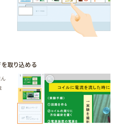
ジを取り込める
選ん
ま