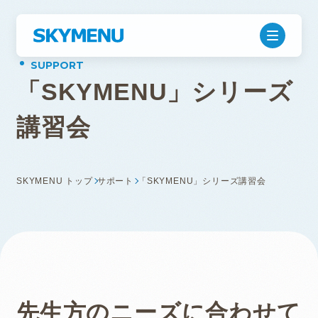
「
S
K
Y
M
E
N
U
」
シ
リ
ー
ズ
講
習
会
SKYMENU トップ
サポート
「SKYMENU」シリーズ講習会
先生方のニーズに合わせて