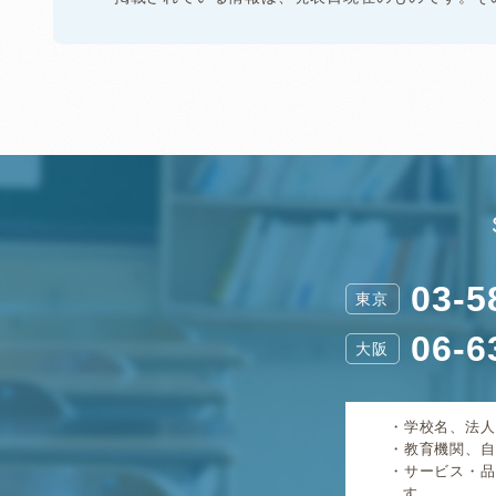
03-5
東京
06-6
大阪
学校名、法人
教育機関、自
サービス・品
す。