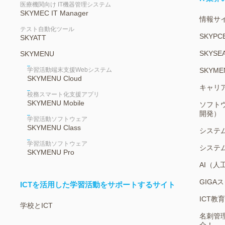
医療機関向け IT機器管理システム
SKYMEC IT Manager
情報サイ
テスト自動化ツール
SKYPC
SKYATT
SKYSEA
SKYMENU
学習活動端末支援Webシステム
SKYME
SKYMENU Cloud
キャリ
校務スマート化支援アプリ
SKYMENU Mobile
ソフト
開発）
学習活動ソフトウェア
SKYMENU Class
システ
学習活動ソフトウェア
システ
SKYMENU Pro
AI（
GIGA
ICTを活用した学習活動をサポートするサイト
ICT
学校とICT
名刺管
介！