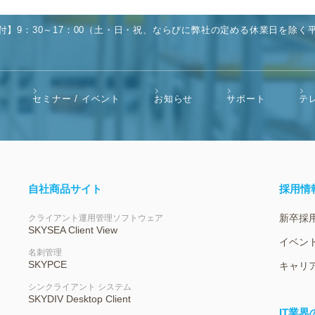
付】9：30～17：00（土・日・祝、ならびに弊社の定める休業日を除く
セミナー / イベント
お知らせ
サポート
テ
自社商品サイト
採用情
新卒採
クライアント運用管理ソフトウェア
SKYSEA Client View
イベント
名刺管理
SKYPCE
キャリ
シンクライアント システム
SKYDIV Desktop Client
IT業