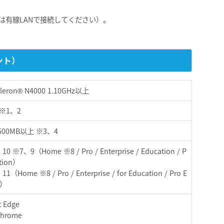
機は有線LANで接続してください）。
ント）
Celeron® N4000 1.10GHz以上
 ※1、2
00MB以上 ※3、4
10 ※7、9（Home ※8 / Pro / Enterprise / Education / P
ation）
11（Home ※8 / Pro / Enterprise / for Education / Pro E
n）
t Edge
Chrome