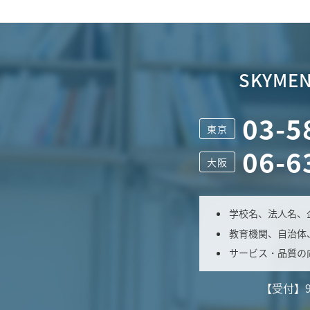
SKYMEN
03-5
東京
06-6
大阪
学校名、法人名、
教育機関、自治体
サービス・品質の
【受付】