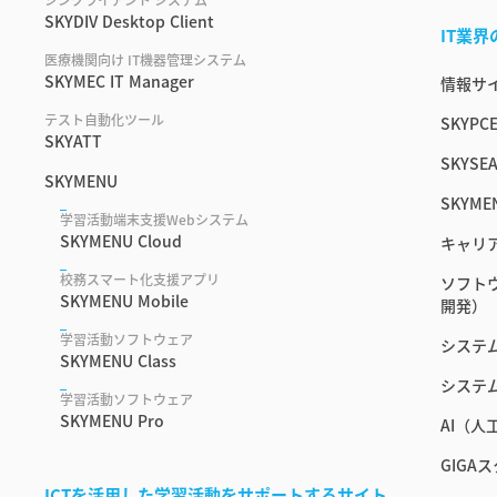
SKYDIV Desktop Client
IT業
医療機関向け IT機器管理システム
SKYMEC IT Manager
情報サイ
テスト自動化ツール
SKYPC
SKYATT
SKYSEA
SKYMENU
SKYME
学習活動端末支援Webシステム
SKYMENU Cloud
キャリ
校務スマート化支援アプリ
ソフト
SKYMENU Mobile
開発）
学習活動ソフトウェア
システ
SKYMENU Class
システ
学習活動ソフトウェア
SKYMENU Pro
AI（
GIGA
ICTを活用した学習活動をサポートするサイト