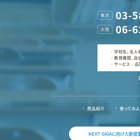
03-5
東京
06-6
大阪
学校名、法人
教育機関、自
サービス・品
商品紹介
使ってみよう
NEXT GIGAに向けた新提