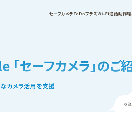
セーフカメラ
ToDoプラス
Wi-Fi通話
動作環
bile 「セーフカメラ」のご
全なカメラ活用を支援
校務