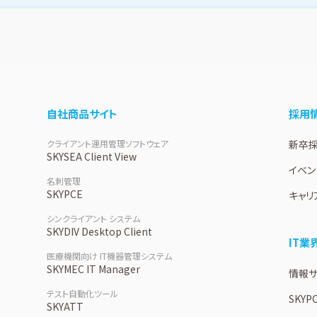
自社商品サイト
採用
クライアント運用管理ソフトウェア
新卒
SKYSEA Client View
イベン
名刺管理
SKYPCE
キャリ
シンクライアント システム
SKYDIV Desktop Client
IT
医療機関向け IT機器管理システム
SKYMEC IT Manager
情報サイ
テスト自動化ツール
SKYP
SKYATT