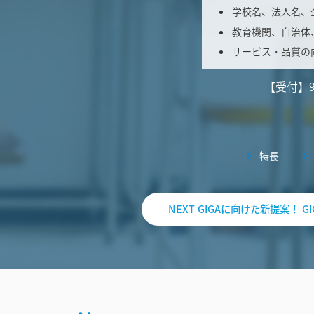
学校名、法人名、
教育機関、自治体
サービス・品質の
【受付】
特長
NEXT GIGAに向けた新提案！