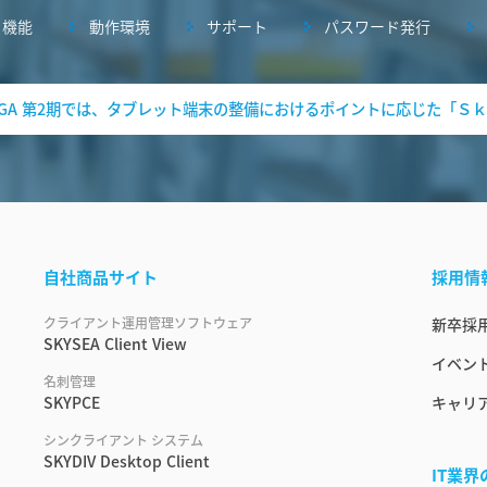
機能
動作環境
サポート
パスワード発行
 GIGA 第2期では、タブレット端末の整備におけるポイントに応じた「Ｓｋ
自社商品サイト
採用情
クライアント運用管理ソフトウェア
新卒採
SKYSEA Client View
イベント
名刺管理
SKYPCE
キャリ
シンクライアント システム
SKYDIV Desktop Client
IT業