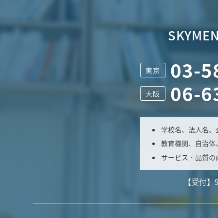
SKYMEN
03-5
東京
06-6
大阪
学校名、法人名、
教育機関、自治体
サービス・品質の
【受付】