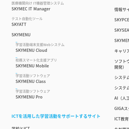
医療機関向け IT機器管理システム
SKYMEC IT Manager
情報サイ
テスト自動化ツール
SKYPC
SKYATT
SKYSEA
SKYMENU
SKYME
学習活動端末支援Webシステム
SKYMENU Cloud
キャリ
校務スマート化支援アプリ
ソフト
SKYMENU Mobile
開発）
学習活動ソフトウェア
システ
SKYMENU Class
システ
学習活動ソフトウェア
SKYMENU Pro
AI（
GIGA
ICTを活用した学習活動をサポートするサイト
ICT
学校とICT