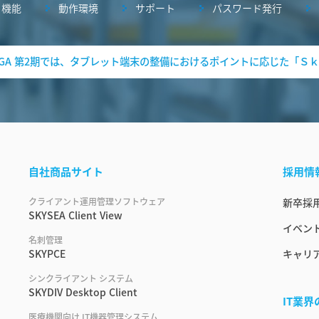
機能
動作環境
サポート
パスワード発行
 GIGA 第2期では、タブレット端末の整備におけるポイントに応じた「Ｓｋ
自社商品サイト
採用情
クライアント運用管理ソフトウェア
新卒採
SKYSEA Client View
イベント
名刺管理
SKYPCE
キャリ
シンクライアント システム
SKYDIV Desktop Client
IT業
医療機関向け IT機器管理システム