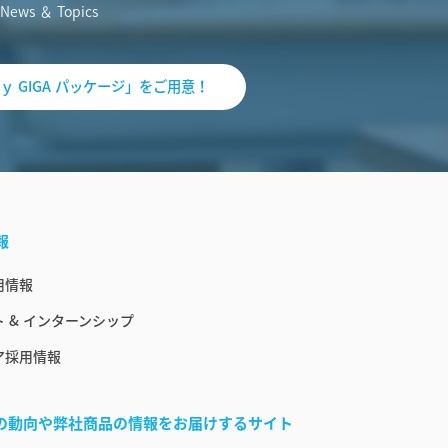
News ＆ Topics
ｙ GIGA パッケージ」をご用意！
報
用情報
 & インターンシップ
ア採用情報
界の動向や弊社商品の情報をお届けするサイト