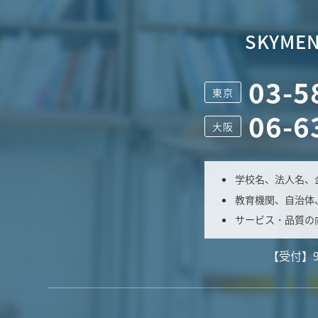
SKYMEN
03-5
東京
06-6
大阪
学校名、法人名、
教育機関、自治体
サービス・品質の
【受付】