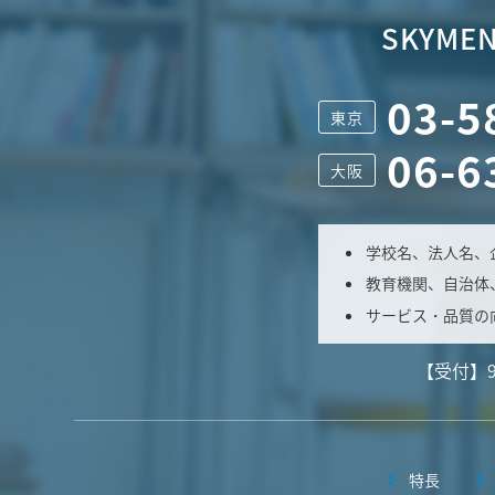
SKYMEN
03-5
東京
06-6
大阪
学校名、法人名、
教育機関、自治体
サービス・品質の
【受付】
特長