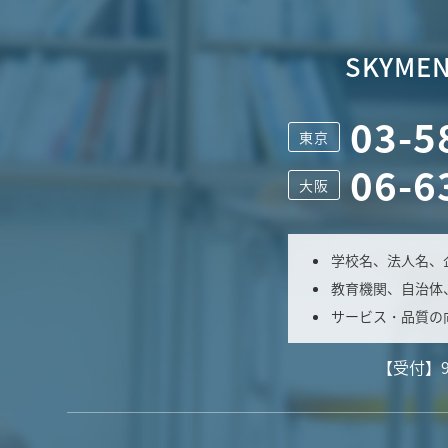
SKYMEN
03-5
東京
06-6
大阪
学校名、法人名、
教育機関、自治体
サービス・品質の
【受付】