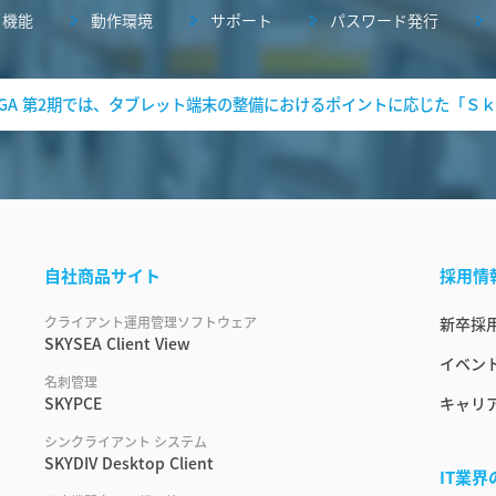
機能
動作環境
サポート
パスワード発行
 GIGA 第2期では、タブレット端末の整備におけるポイントに応じた「Ｓｋ
自社商品サイト
採用情
クライアント運用管理ソフトウェア
新卒採
SKYSEA Client View
イベント
名刺管理
SKYPCE
キャリ
シンクライアント システム
SKYDIV Desktop Client
IT業