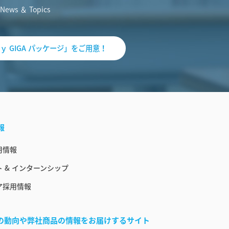
News ＆ Topics
ｙ GIGA パッケージ」をご用意！
報
用情報
 & インターンシップ
ア採用情報
界の動向や弊社商品の情報をお届けするサイト