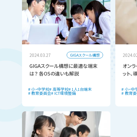
2024.03.27
2024.0
GIGAスクール構想
GIGAスクール構想に最適な端末
オンラ
は？ 各OSの違いも解説
ット、
小・中学校
高等学校
1人1台端末
小・中
教育委員会
ICT環境整備
教育委