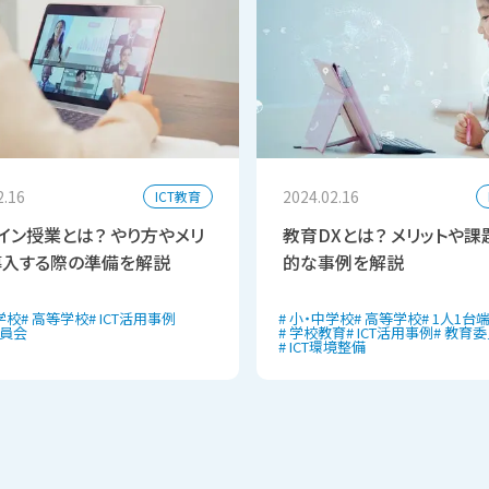
2.16
2024.02.16
ICT教育
イン授業とは？ やり方やメリ
教育DXとは？ メリットや課
導入する際の準備を解説
的な事例を解説
学校
高等学校
ICT活用事例
小・中学校
高等学校
1人1台
員会
学校教育
ICT活用事例
教育委
ICT環境整備